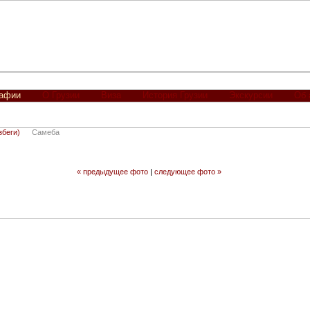
рафии
О Грузии
Виза
История Грузии
Экскурсии
Об 
збеги)
Самеба
« предыдущее фото
|
следующее фото »