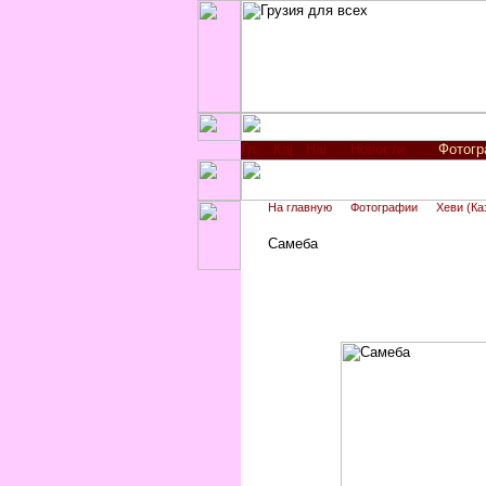
Новости
Фотог
На главную
Фотографии
Хеви (Ка
Самеба