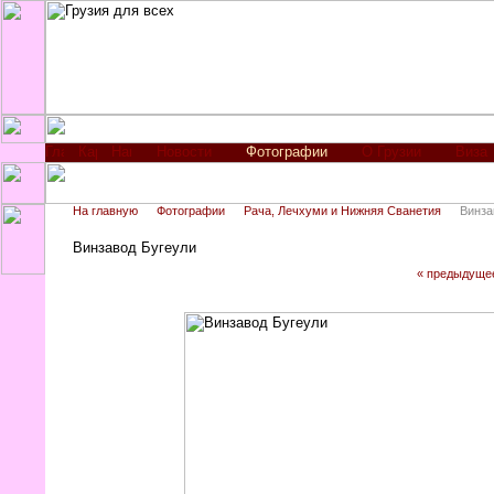
Новости
Фотографии
О Грузии
Виза
На главную
Фотографии
Рача, Лечхуми и Нижняя Сванетия
Винза
Винзавод Бугеули
« предыдуще