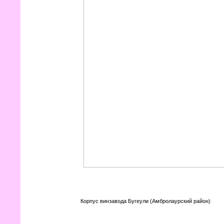
Корпус винзавода Бугеули (Амбролаурский район)