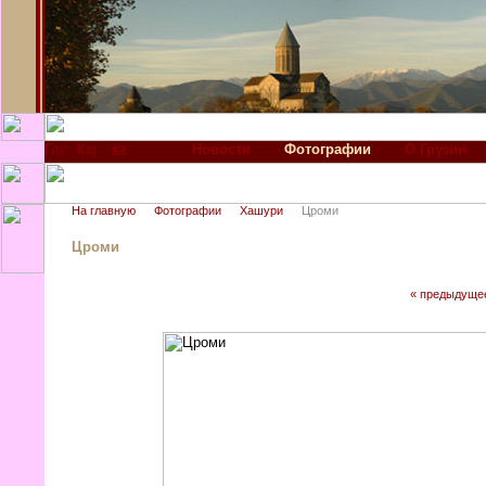
Новости
Фотографии
О Грузии
На главную
Фотографии
Хашури
Цроми
Цроми
« предыдуще