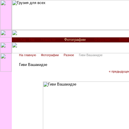
Новости
Фотографии
О Грузии
Виза
На главную
Фотографии
Разное
Гиви Вашакидзе
Гиви Вашакидзе
« предыдуще