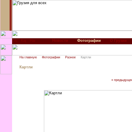
Новости
Фотографии
О Грузии
На главную
Фотографии
Разное
Картли
Картли
« предыдуще