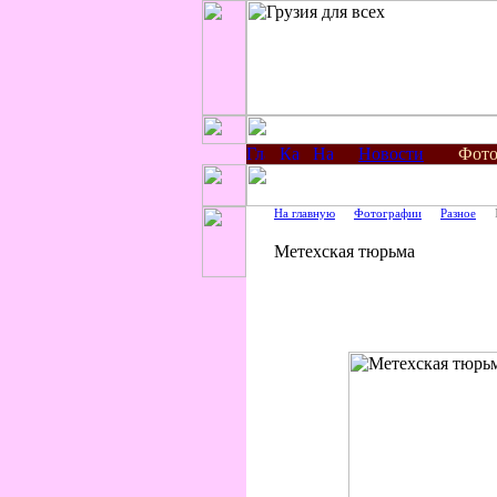
Новости
Фото
На главную
Фотографии
Разное
Метехская тюрьма