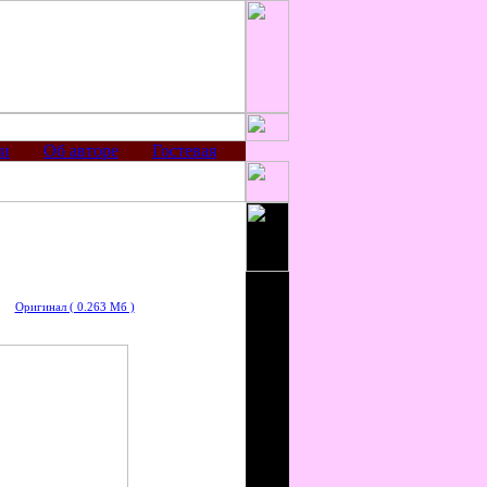
ии
Об авторе
Гостевая
Оригинал ( 0.263 Мб )