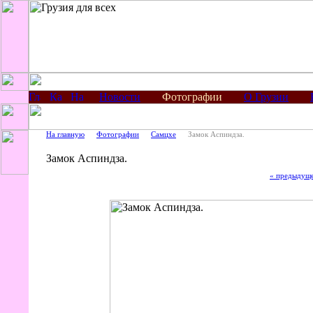
Новости
Фотографии
О Грузии
На главную
Фотографии
Самцхе
Замок Аспиндза.
Замок Аспиндза.
« предыдущ