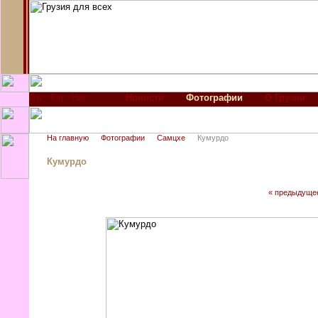
Новости
Фотографии
О Грузии
На главную
Фотографии
Самцхе
Кумурдо
Кумурдо
« предыдуще