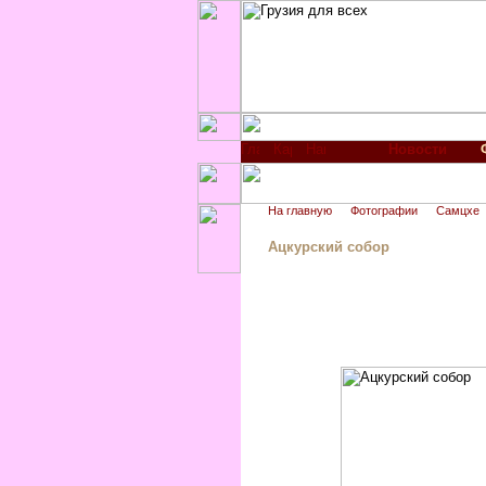
Новости
На главную
Фотографии
Самцхе
Ацкурский собор