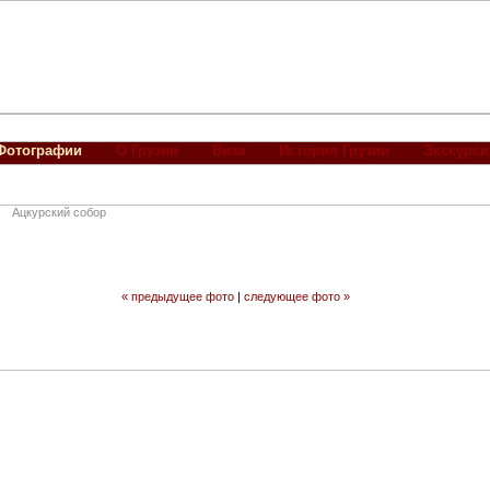
Фотографии
О Грузии
Виза
История Грузии
Экскурси
Ацкурский собор
« предыдущее фото
|
следующее фото »