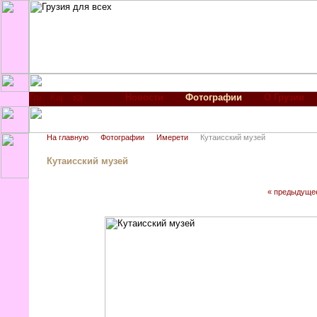
Новости
Фотографии
О Грузии
На главную
Фотографии
Имерети
Кутаисский музей
Кутаисский музей
« предыдуще