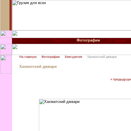
Новости
Фотографии
О Грузии
На главную
Фотографии
Хевсуретия
Хахматский джвари
Хахматский джвари
« предыдуще