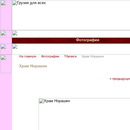
Новости
Фотографии
О Грузии
На главную
Фотографии
Тбилиси
Храм Норашен
Храм Норашен
« предыдуще