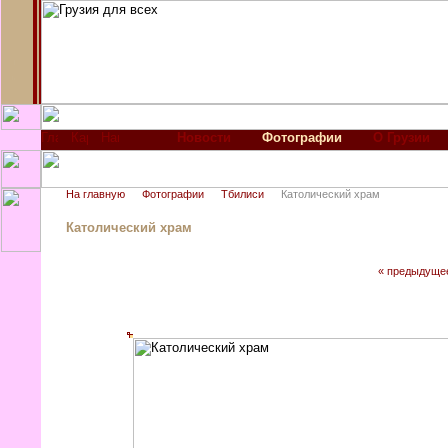
Новости
Фотографии
О Грузии
На главную
Фотографии
Тбилиси
Католический храм
Католический храм
« предыдуще