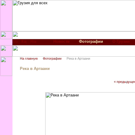
Новости
Фотографии
О Грузии
На главную
Фотографии
Река в Артаани
Река в Артаани
« предыдуще