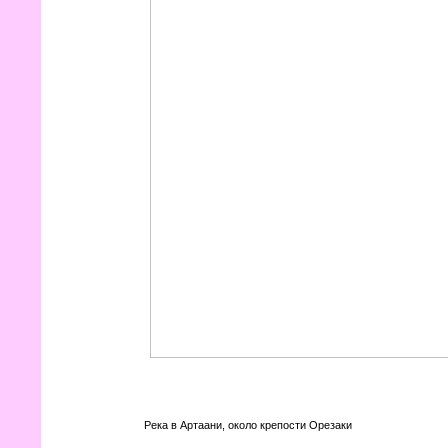
Река в Артаани, около крепости Орезаки