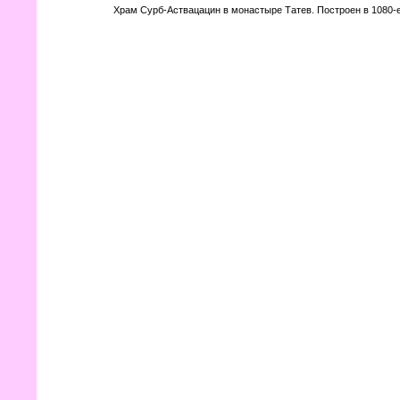
Храм Сурб-Аствацацин в монастыре Татев. Построен в 1080-е