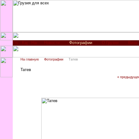
Новости
Фотографии
О Грузии
Виза
На главную
Фотографии
Татев
Татев
« предыдуще