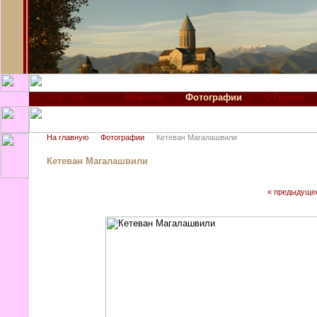
Новости
Фотографии
О Грузии
На главную
Фотографии
Кетеван Магалашвили
Кетеван Магалашвили
« предыдуще