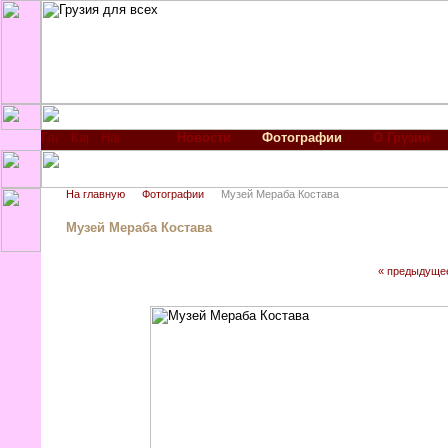
Новости
Фотографии
О Грузии
На главную
Фотографии
Музей Мераба Костава
Музей Мераба Костава
« предыдуще