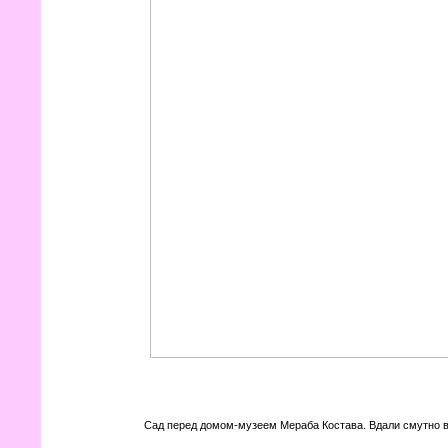
Сад перед домом-музеем Мераба Костава. Вдали смутно в