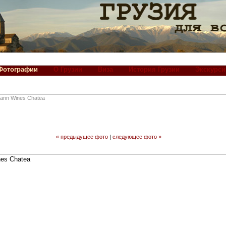
Фотографии
О Грузии
Виза
История Грузии
Экскурси
ann Wines Chatea
« предыдущее фото
|
следующее фото »