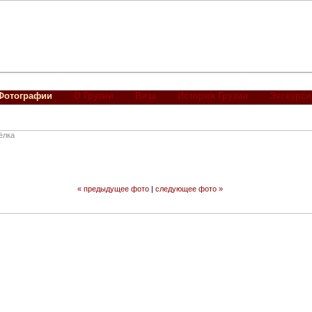
Фотографии
О Грузии
Виза
История Грузии
Экскурси
ёлка
« предыдущее фото
|
следующее фото »