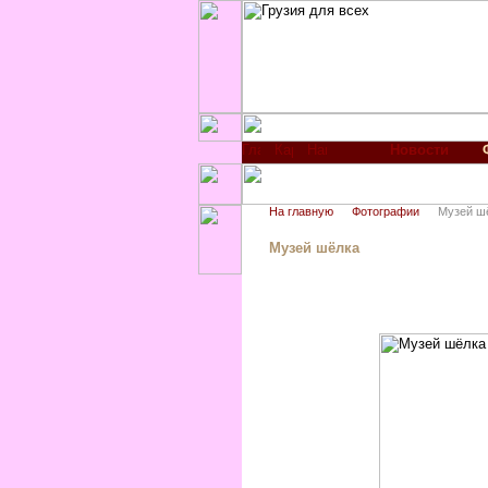
Новости
На главную
Фотографии
Музей ш
Музей шёлка