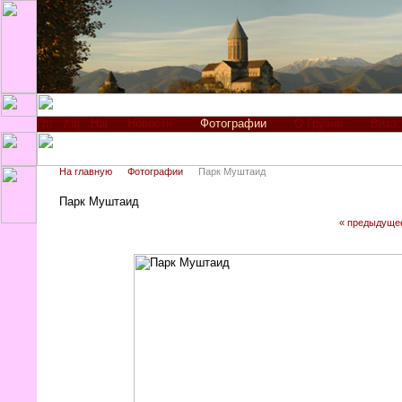
Новости
Фотографии
О Грузии
Виза
На главную
Фотографии
Парк Муштаид
Парк Муштаид
« предыдуще