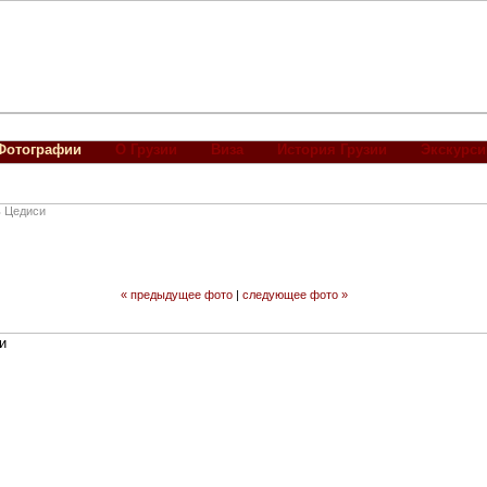
Фотографии
О Грузии
Виза
История Грузии
Экскурси
ь Цедиси
« предыдущее фото
|
следующее фото »