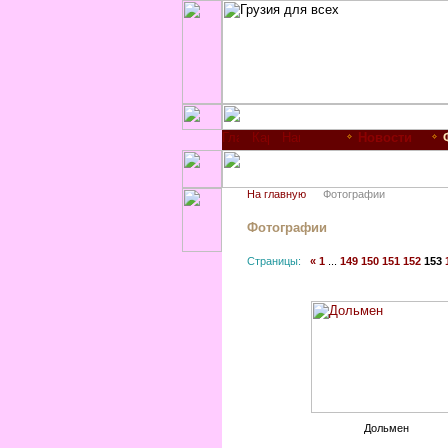
Новости
На главную
Фотографии
Фотографии
Страницы:
«
1
...
149
150
151
152
153
Дольмен