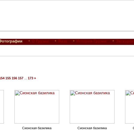
Фотографии
О Грузии
Виза
История Грузии
Экскурси
154
155
156
157
...
173
»
Сионская базилика
Сионская базилика