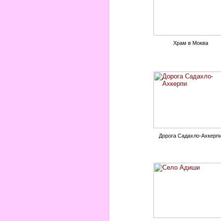
Храм в Моква
Дорога Садахло-Ахкерп