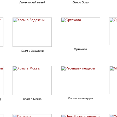
Ланчхутский музей
Озеро Эрцо
Ортачала
Храм в Зедазени
Ресепшен пещеры
д
Храм в Моква