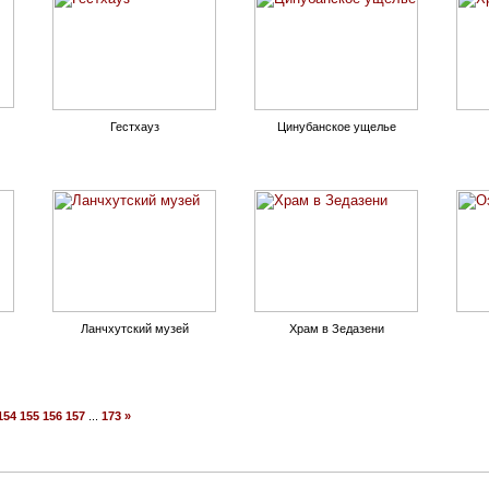
Гестхауз
Цинубанское ущелье
Ланчхутский музей
Храм в Зедазени
154
155
156
157
...
173
»