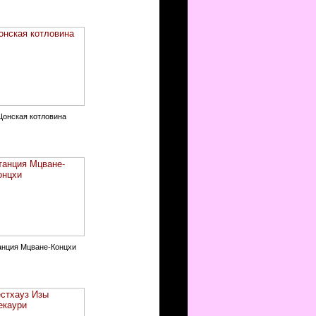
Цонская котловина
анция Мцване-Концхи