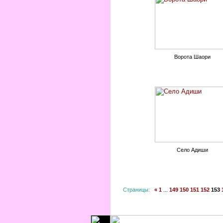
Ворота Шаори
Село Адиши
Страницы:
«
1
...
149
150
151
152
153