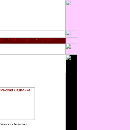
и
Об авторе
Гостевая
Сионская базилика