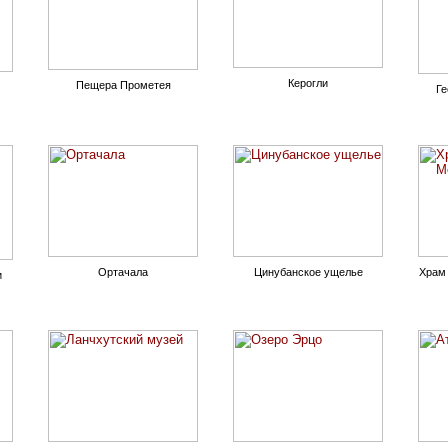
Керогли
Пещера Прометея
Ге
Ортачала
Цинубанское ущелье
Храм
и