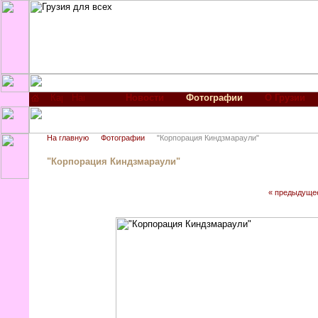
Новости
Фотографии
О Грузии
На главную
Фотографии
"Корпорация Киндзмараули"
"Корпорация Киндзмараули"
« предыдуще