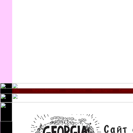
Мцхета-Мтианети
Шида-Картли
Квемо-Картли
Самегре