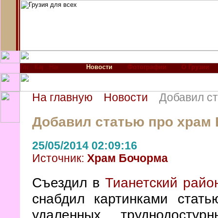
Новости
Фотографии
О Грузии
На главную
Новости
Добавил с
Добавил статью про храм
25/05/2014 02:09:16
Источник:
Храм Бочорма
Съездил в
Тианетский райо
снабдил картинками стат
удаленных, труднодосту