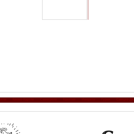
ртли
Квемо-Картли
Самегрело
Кахетия
Имерети
Гурия
Самцхе-Дж