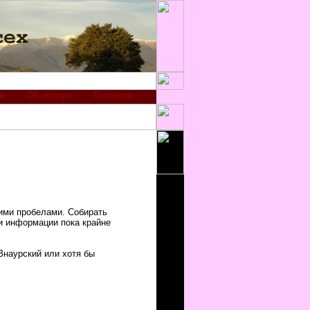
и
Об авторе
Гостевая
шими пробелами. Собирать
и информации пока крайне
 Знаурский или хотя бы