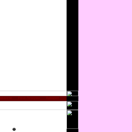
авахети
Рача-Лечхуми
Аджария