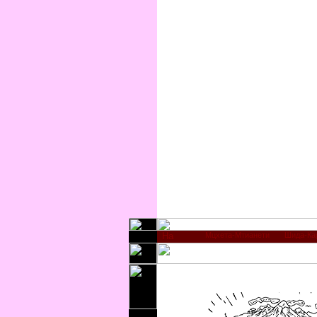
Мцхета-Мтианети
Шида-Ка