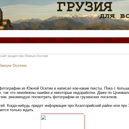
Фотографии
О Грузии
Виза
История Грузии
Экскурси
 сайт раздел про Южную Осетию
 Южную Осетию
фотографии из Южной Осетии и написал кое-какие тексты. Пока с боль
 так что неизбежны ошибки и некоторые недоработки. Даже по Цхинвал
рузии, рекомендую посмотреть фотографии из грузинских поселков.
татей. Когда-нибудь придет информация про Ахалгорийский район или про
ется только ждать.