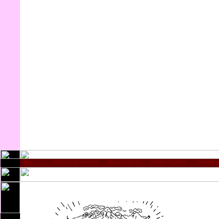
Мцхета-Мтианети
Шида-Картли
Квемо-Картли
Самегре