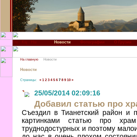
Новости
Фотографии
О Грузии
На главную
Новости
Новости
Страницы:
«
1
2
3
4
5
6
7
8
9
10
»
25/05/2014 02:09:16
Добавил статью про х
Съездил в Тианетский район и п
картинками статью про хра
труднодостурных и поэтому малои
до нас в очень плохом состоянии